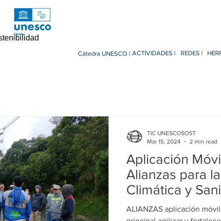
enibilidad
ACTIVIDADES |
REDES |
HER
Cátedra UNESCO |
Notícies
News
Publicaciones
Publicaccions
Pu
royectos
Projectes
Projects
Tecnología
Tecnol
TIC UNESCOSOST
Mar 15, 2024
2 min read
Aplicación Móvi
Research
Investigacion R1 Social
Recerca R1 Social
Alianzas para l
Climática y Sani
Tecnológica al 
cerca R2 Urban
Research R2 Urban
Investigación P3 Cultu
ALIANZAS aplicación móvil
Comunidad
principal agilizar y fortale