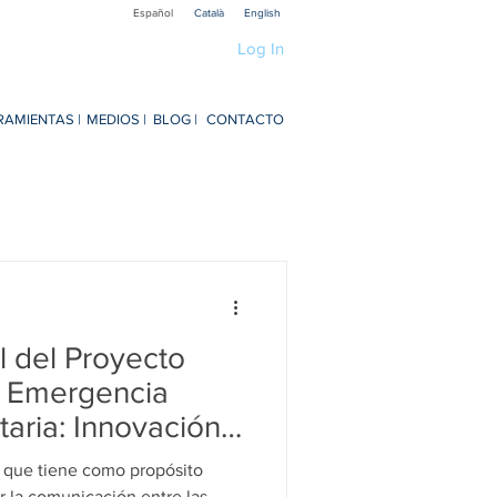
Español
Català
English
Log In
RAMIENTAS |
MEDIOS |
BLOG |
CONTACTO
blications
Educación
ogia
Techology
l del Proyecto
Research R1 Social
a Emergencia
taria: Innovación
Servicio de la
ra
Recerca P3 Cultura
 que tiene como propósito
cer la comunicación entre las