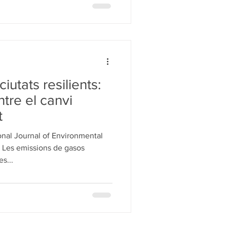
iutats resilients:
ntre el canvi
t
onal Journal of Environmental
 Les emissions de gasos
s...