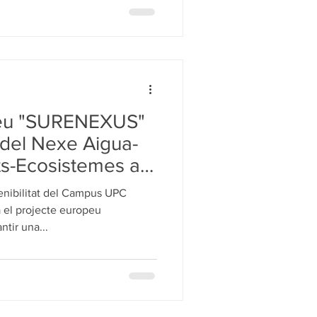
peu "SURENEXUS"
 del Nexe Aigua-
ts-Ecosistemes a
rrània
enibilitat del Campus UPC
 el projecte europeu
tir una...