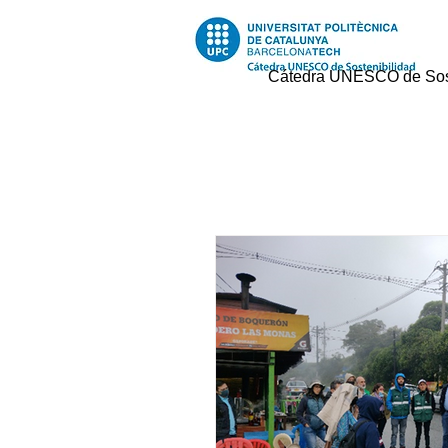
Cátedra UNESCO de Sost
Todas las entradas
Noticias
Educació
Education
P
Investigación
Recerca
Investigacion R2 Urban
Re