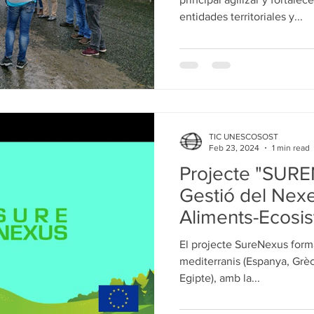
entidades territoriales y...
tigacion P4 Tecnolog
Recerca P4 Tecnologia
Research P4
TIC UNESCOSOST
Feb 23, 2024
1 min read
Projecte "SURE
Gestió del Nexe
Aliments-Ecosis
Mediterrània
El projecte SureNexus forma
mediterranis (Espanya, Grècia
Egipte), amb la...