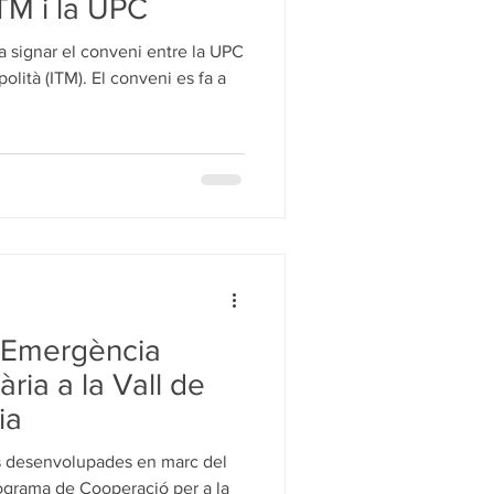
TM i la UPC
va signar el conveni entre la UPC
polità (ITM). El conveni es fa a
l'Emergència
ària a la Vall de
ia
ts desenvolupades en marc del
rograma de Cooperació per a la