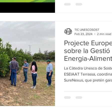
TIC UNESCOSOST
Feb 23, 2024
2 min read
Projecte Euro
sobre la Gestió
Energia-Alimen
la Regió Medite
La Càtedra Unesco de Sost
ESEIAAT Terrassa, coordina
SureNexus, que pretén garan