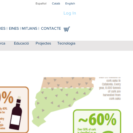
Español
Català
English
Log In
ES |
EINES |
MITJANS |
CONTACTE
rca
Educació
Projectes
Tecnologia