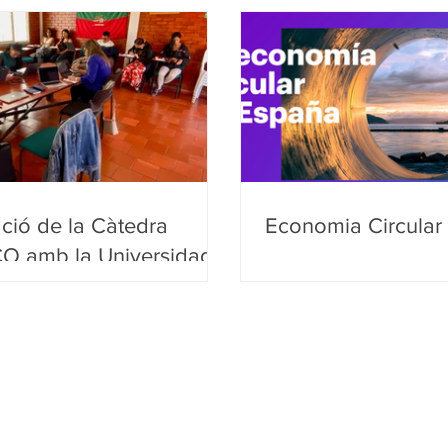
ació de la Càtedra
Economia Circular
 amb la Universidad
ma Indígena
ltural (UAIIN)