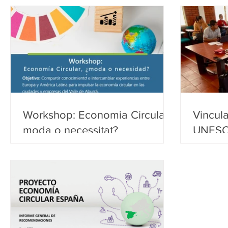
Workshop: Economia Circular,
Vincul
moda o necessitat?
UNESCO
Autóno
Intercu