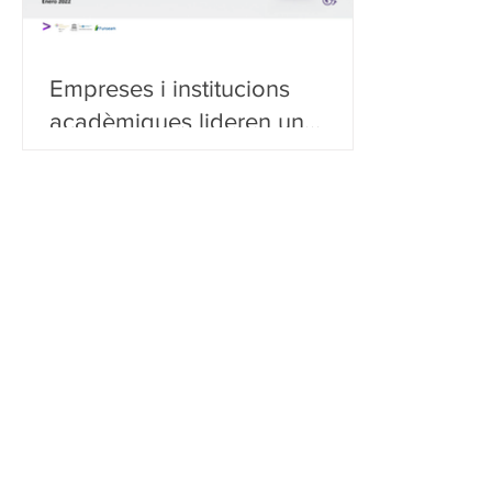
Empreses i institucions
acadèmiques lideren un
projecte per impulsar
l'Economia Circular