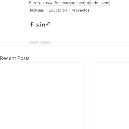
SureNexus
wefe nexus
unesco
ihp
side-event
Noticias
Educación
Proyectos
Recent Posts