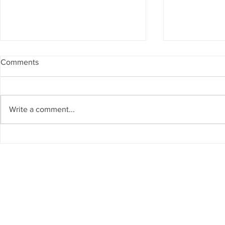
Comments
Write a comment...
El Museo Vivo del Agua del
IA para la ge
Cauca se suma a la Red
de los recur
Global de Museos del Agua
países del G
(WAMU-NET) (UNESCO-IHP)
Cátedra UN
Sostenibilid
invitada co
taller region