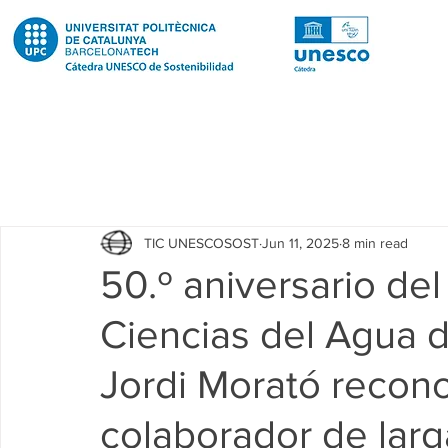
Todas las entradas
Noticias
Notícies
News
Pub
TIC UNESCOSOST
Jun 11, 2025
8 min read
Educació
Education
Proyectos
Projectes
50.º aniversario del
Ciencias del Agua d
Investigación
Recerca
Research
Investigacion 
Jordi Morató recon
Investigacion R2 Urban
Recerca R2 Urban
Researc
colaborador de larg