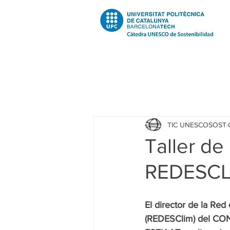
Todas las entradas
Noticias
N
TIC UNESCOSOST
Educació
Education
Pr
Taller de
REDESCL
Investigación
Recerca
R
El director de la Re
Investigacion R2 Urban
Rece
(REDESClim) del CONA