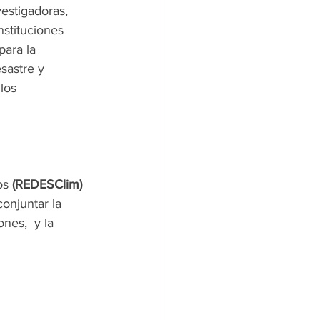
estigadoras, 
stituciones 
para la 
sastre y 
los 
os 
(REDESClim)
onjuntar la 
nes,  y la 