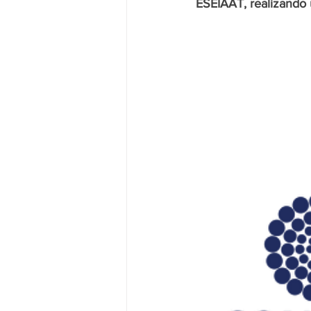
ESEIAAT, realizando 
Research P3 Cultural
Investi