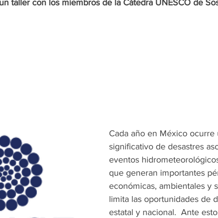
un taller con los miembros de la Cátedra UNESCO de Sost
gacion P4 Tecnolog
Recerca P4 Tecnologia
Research P4 T
Cada año en México ocurre
significativo de desastres as
eventos hidrometeorológicos
que generan importantes pé
económicas, ambientales y so
limita las oportunidades de de
estatal y nacional.  Ante esto