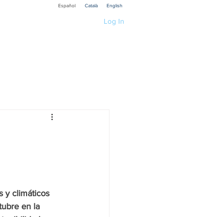
Español
Català
English
Log In
ications
Educación
ia
Techology
search R1 Social
 y climáticos 
Recerca P3 Cultura
ubre en la 