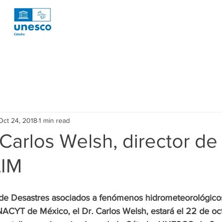
otícies
News
Publicaciones
Publicaccions
Publ
Oct 24, 2018
1 min read
oyectos
Projectes
Projects
Tecnología
Tecnolog
 Carlos Welsh, director de
IM
esearch
Investigacion R1 Social
Recerca R1 Social
Re
d de Desastres asociados a fenómenos hidrometeorológicos
rca R2 Urban
Research R2 Urban
Investigación P3 Cultura
CYT de México, el Dr. Carlos Welsh, estará el 22 de oct