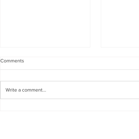
Comments
Write a comment...
El Museo Vivo del Agua del
IA para la ge
Cauca se suma a la Red
de los recur
Global de Museos del Agua
países del G
(WAMU-NET) (UNESCO-IHP)
Cátedra UN
Sostenibilid
invitada co