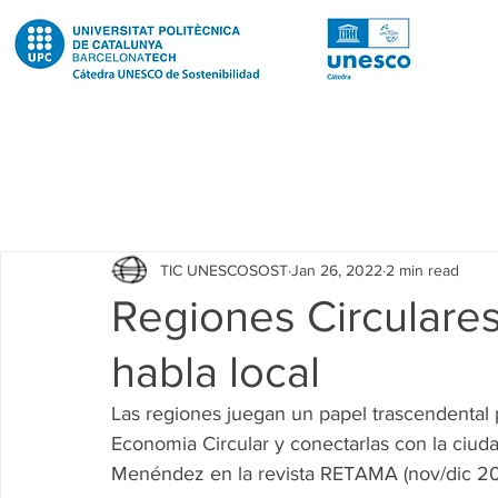
Todas las entradas
Noticias
Notícies
News
Pub
TIC UNESCOSOST
Jan 26, 2022
2 min read
Educació
Education
Proyectos
Projectes
Regiones Circulares
habla local
Investigación
Recerca
Research
Investigacion 
Las regiones juegan un papel trascendental pa
Economia Circular y conectarlas con la ciuda
Investigacion R2 Urban
Recerca R2 Urban
Researc
Menéndez en la revista RETAMA (nov/dic 20