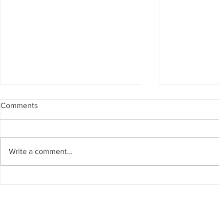
Comments
Write a comment...
El Museo Vivo del Agua del
IA para la ge
Cauca se suma a la Red
de los recur
Global de Museos del Agua
países del G
(WAMU-NET) (UNESCO-IHP)
Cátedra UN