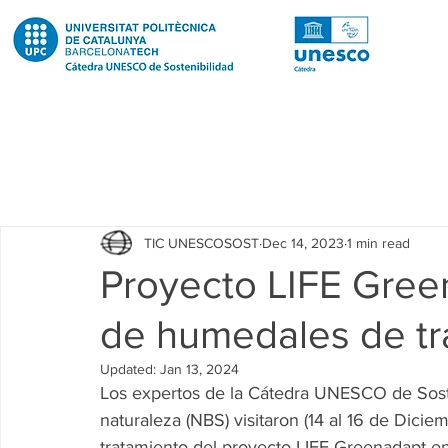
Todas las entradas
Noticias
Notícies
News
Pub
TIC UNESCOSOST
Dec 14, 2023
1 min read
Educació
Education
Proyectos
Projectes
Proyecto LIFE Greena
de humedales de tr
Investigación
Recerca
Research
Investigacion 
Updated:
Jan 13, 2024
Los expertos de la Cátedra UNESCO de Soste
Investigacion R2 Urban
Recerca R2 Urban
Researc
naturaleza (NBS) visitaron (14 al 16 de Dici
tratamiento del proyecto LIFE Greenadapt e