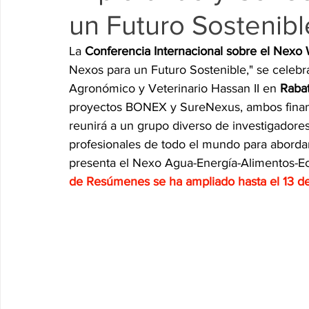
un Futuro Sostenibl
Research P3 Cultural
Investigacion P4 Tecnolog
Rec
La 
Conferencia Internacional sobre el Nexo
Nexos para un Futuro Sostenible," se celebrar
Agronómico y Veterinario Hassan II en 
Raba
proyectos BONEX y SureNexus, ambos financ
reunirá a un grupo diverso de investigadore
profesionales de todo el mundo para abordar
presenta el Nexo Agua-Energía-Alimentos-Ec
de Resúmenes se ha ampliado hasta el 13 de