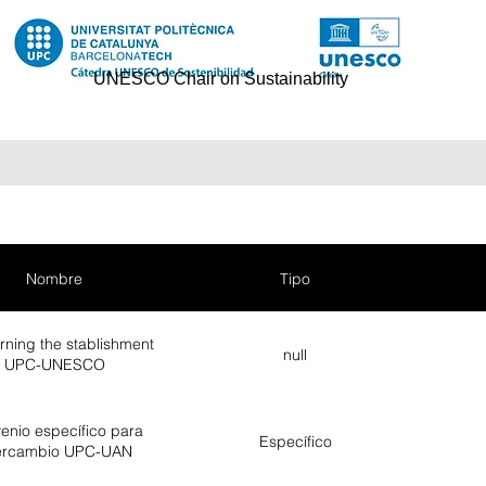
UNESCO Chair on Sustainability
Nombre
Tipo
ning the stablishment
null
UPC-UNESCO
enio específico para
Específico
tercambio UPC-UAN