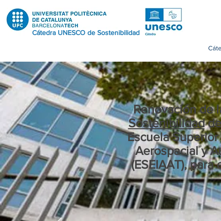
Cátedra UNESCO de Sostenibilidad
Cát
Renovación de 
Sostenibilidad
de
Escuela Superior 
Aerospacial y A
(ESEIAAT), para