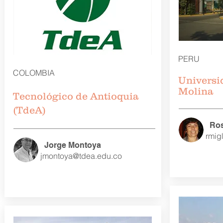
PERU
COLOMBIA
Univers
Molina
Tecnológico de Antioquia
(TdeA)
Ros
rmig
Jorge Montoya
jmontoya@tdea.edu.co