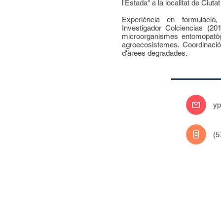
l'Estada" a la localitat de Ciut
Experiència en formulació,
Investigador Colciencias (20
microorganismes entomopatòge
agroecosistemes. Coordinació
d'àrees degradades.
yp
(5