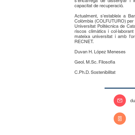
s'encarrega de dissenyar i i
capacitat de recuperació.
Actualment, s'estableix a Ba
Colòmbia (COLFUTURO) per curs
Universitat Politècnica de Cata
riscos climàtics i col·labora
mateixa universitat i amb l'o
RECNET.
Duvan H. López Meneses
Geol. M.Sc. Filosofia
C.Ph.D. Sostenibilitat
du