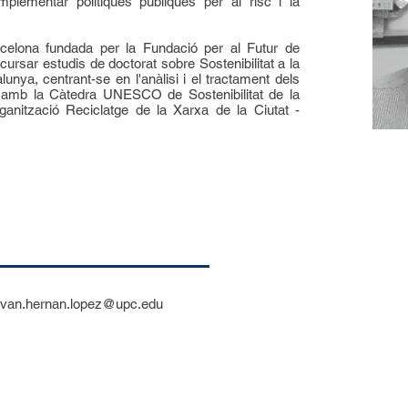
mplementar polítiques públiques per al risc i la
rcelona fundada per la Fundació per al Futur de
ar estudis de doctorat sobre Sostenibilitat a la
lunya, centrant-se en l'anàlisi i el tractament dels
nt amb la Càtedra UNESCO de Sostenibilitat de la
rganització Reciclatge de la Xarxa de la Ciutat -
van.hernan.lopez@upc.edu