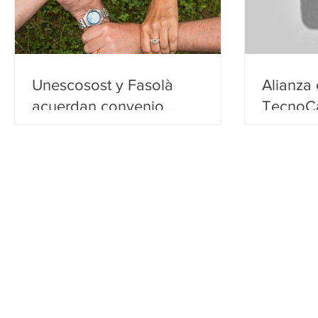
Unescosost y Fasolà
Alianza
acuerdan convenio
TecnoCa
colaboración
Circular