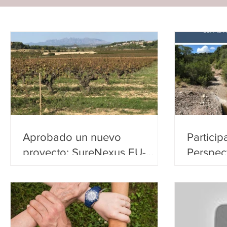
Aprobado un nuevo
Particip
proyecto: SureNexus EU-
Perspect
PRIMA
Hidroló
Intergu
UNESC